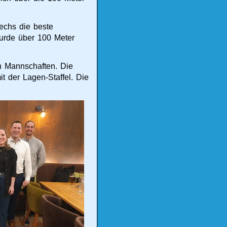
echs die beste
wurde über 100 Meter
n Mannschaften. Die
it der Lagen-Staffel. Die