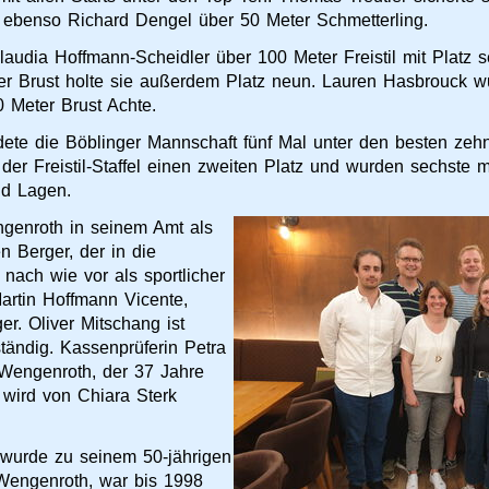
, ebenso Richard Dengel über 50 Meter Schmetterling.
audia Hoffmann-Scheidler über 100 Meter Freistil mit Platz s
ter Brust holte sie außerdem Platz neun. Lauren Hasbrouck 
0 Meter Brust Achte.
dete die Böblinger Mannschaft fünf Mal unter den besten zeh
der Freistil-Staffel einen zweiten Platz und wurden sechste m
nd Lagen.
genroth in seinem Amt als
en Berger, der in die
nach wie vor als sportlicher
Martin Hoffmann Vicente,
r. Oliver Mitschang ist
tändig. Kassenprüferin Petra
f Wengenroth, der 37 Jahre
 wird von Chiara Sterk
, wurde zu seinem 50-jährigen
 Wengenroth, war bis 1998