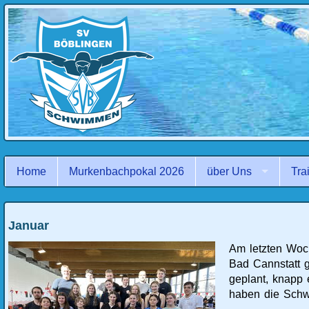
Navigation
überspringen
Home
Murkenbachpokal 2026
über Uns
Tra
Januar
Am letzten Woc
Bad Cannstatt 
geplant, knapp 
haben die Schw