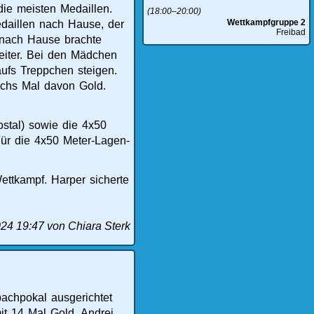
ie meisten Medaillen.
(18:00–20:00)
Wettkampfgruppe 2
daillen nach Hause, der
Freibad
 nach Hause brachte
eiter. Bei den Mädchen
ufs Treppchen steigen.
echs Mal davon Gold.
ostal) sowie die 4x50
Für die 4x50 Meter-Lagen-
ttkampf. Harper sicherte
024 19:47
von Chiara Sterk
achpokal ausgerichtet
t 14 Mal Gold, Andrej