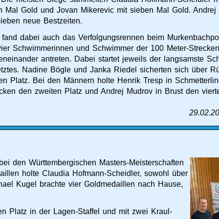
n Mal Gold und Jovan Mikerevic mit sieben Mal Gold. Andre
 sieben neue Bestzeiten.
 fand dabei auch das Verfolgungsrennen beim Murkenbachpoka
 vier Schwimmerinnen und Schwimmer der 100 Meter-Strecken
eneinander antreten. Dabei startet jeweils der langsamste Sc
letztes. Nadine Bögle und Janka Riedel sicherten sich über 
rten Platz. Bei den Männern holte Henrik Tresp in Schmetterli
cken den zweiten Platz und Andrej Mudrov in Brust den vierte
29.02.2
ei den Württembergischen Masters-Meisterschaften
llen holte Claudia Hofmann-Scheidler, sowohl über
hael Kugel brachte vier Goldmedaillen nach Hause,
n Platz in der Lagen-Staffel und mit zwei Kraul-