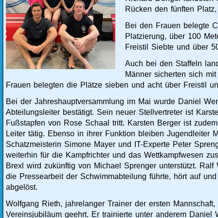
Rücken den fünften Platz
Bei den Frauen belegte Cl
Platzierung, über 100 Me
Freistil Siebte und über 5
Auch bei den Staffeln lan
Männer sicherten sich mit 
Frauen belegten die Plätze sieben und acht über Freistil u
Bei der Jahreshauptversammlung im Mai wurde Daniel Wen
Abteilungsleiter bestätigt. Sein neuer Stellvertreter ist Karst
Fußstapfen von Rose Schaal tritt. Karsten Berger ist zudem 
Leiter tätig. Ebenso in ihrer Funktion bleiben Jugendleiter 
Schatzmeisterin Simone Mayer und IT-Experte Peter Sprenge
weiterhin für die Kampfrichter und das Wettkampfwesen zus
Brexl wird zukünftig von Michael Sprenger unterstützt. Ral
die Pressearbeit der Schwimmabteilung führte, hört auf und
abgelöst.
Wolfgang Rieth, jahrelanger Trainer der ersten Mannschaft
Vereinsjubiläum geehrt. Er trainierte unter anderem Daniel