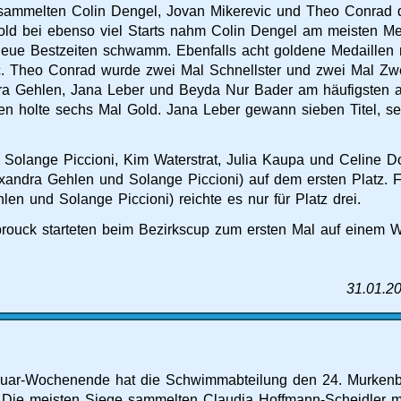
sammelten Colin Dengel, Jovan Mikerevic und Theo Conrad d
old bei ebenso viel Starts nahm Colin Dengel am meisten Me
eue Bestzeiten schwamm. Ebenfalls acht goldene Medaillen
c. Theo Conrad wurde zwei Mal Schnellster und zwei Mal Zw
dra Gehlen, Jana Leber und Beyda Nur Bader am häufigsten a
en holte sechs Mal Gold. Jana Leber gewann sieben Titel, s
mit Solange Piccioni, Kim Waterstrat, Julia Kaupa und Celine D
exandra Gehlen und Solange Piccioni) auf dem ersten Platz. 
en und Solange Piccioni) reichte es nur für Platz drei.
ouck starteten beim Bezirkscup zum ersten Mal auf einem We
31.01.2
ruar-Wochenende hat die Schwimmabteilung den 24. Murkenb
Die meisten Siege sammelten Claudia Hoffmann-Scheidler mi