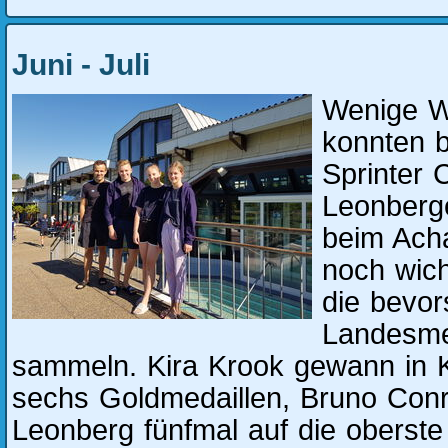
Juni - Juli
Wenige W
konnten 
Sprinter 
Leonberge
beim Acha
noch wicht
die bevo
Landesme
sammeln. Kira Krook gewann in K
sechs Goldmedaillen, Bruno Conr
Leonberg fünfmal auf die oberste