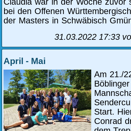
Claudia war in der Woche zuvor s
bei den Offenen Württembergisch
der Masters in Schwäbisch Gmünd
31.03.2022 17:33
vo
April - Mai
Am 21./22
Böblinger
Mannscha
Sendercu
Start. Hi
Conrad d
dem Trep