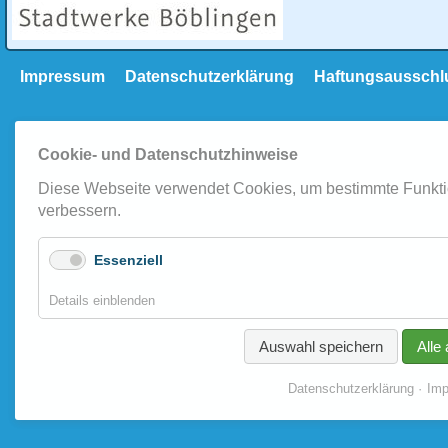
Navigation
Impressum
Datenschutzerklärung
Haftungsausschl
überspringen
Cookie- und Datenschutzhinweise
Diese Webseite verwendet Cookies, um bestimmte Funkti
verbessern.
Essenziell
für
Details einblenden
Essenziell
Auswahl speichern
Alle
Datenschutzerklärung
Im