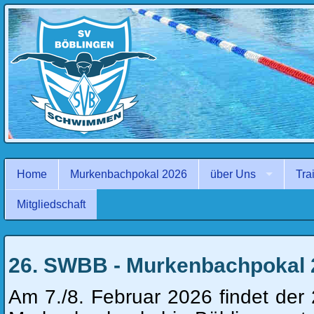
Navigation
überspringen
Home
Murkenbachpokal 2026
über Uns
Tra
Mitgliedschaft
26. SWBB - Murkenbachpokal 
Am 7./8. Februar 2026 findet de