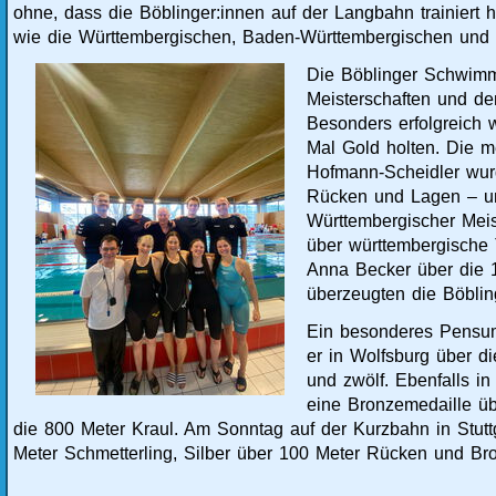
ohne, dass die Böblinger:innen auf der Langbahn trainiert h
wie die Württembergischen, Baden-Württembergischen und 
Die Böblinger Schwimme
Meisterschaften und de
Besonders erfolgreich 
Mal Gold holten. Die m
Hofmann-Scheidler wurd
Rücken und Lagen – un
Württembergischer Meis
über württembergische 
Anna Becker über die 1
überzeugten die Böbling
Ein besonderes Pensum 
er in Wolfsburg über d
und zwölf. Ebenfalls i
eine Bronzemedaille üb
die 800 Meter Kraul. Am Sonntag auf der Kurzbahn in Stuttgar
Meter Schmetterling, Silber über 100 Meter Rücken und Br