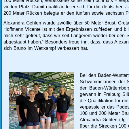
100 Meter Rücken, verbesserte seine Zeit nochmals – verp
vierten Platz. Damit qualifizierte er sich für die deutschen
200 Meter Rücken belegte er den fünften sowie sechsten Pl
Alexandra Gehlen wurde zwölfte über 50 Meter Brust, Greta
Hoffmann Vicente ist mit den Ergebnissen zufrieden und bli
mich sehr gefreut, dass wir seit Längerem wieder bei den 
abgestaubt haben.“ Besonders freue ihn, dass, dass Alexan
sich Bruno im Wettkampf verbessert hat.
Bei den Baden-Württemb
Schwimmer:innen der S
den Baden-Württembergi
gewann in Freiburg Sil
die Qualifikation für
verpasste er das Podes
100 und 200 Meter Brus
Alexandra Gehlen (Jg. 
über die Strecken 100 