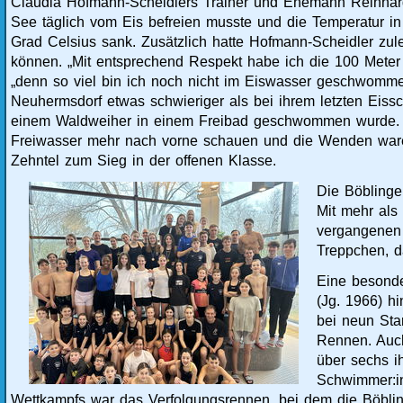
Claudia Hofmann-Scheidlers Trainer und Ehemann Reinhard 
See täglich vom Eis befreien musste und die Temperatur i
Grad Celsius sank. Zusätzlich hatte Hofmann-Scheidler zulet
können. „Mit entsprechend Respekt habe ich die 100 Meter F
„denn so viel bin ich noch nicht im Eiswasser geschwomm
Neuhermsdorf etwas schwieriger als bei ihrem letzten Eiss
einem Waldweiher in einem Freibad geschwommen wurde. „D
Freiwasser mehr nach vorne schauen und die Wenden waren
Zehntel zum Sieg in der offenen Klasse.
Die Böbling
Mit mehr als
vergangenen 
Treppchen, 
Eine besonde
(Jg. 1966) h
bei neun Sta
Rennen. Auch
über sechs ih
Schwimmer:in
Wettkampfs war das Verfolgungsrennen, bei dem die Böbling