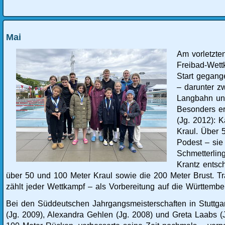
Mai
Am vorletzt
Freibad-Wett
Start gegang
– darunter z
Langbahn unt
Besonders er
(Jg. 2012): 
Kraul. Über 
Podest – sie
Schmetterlin
Krantz entsc
über 50 und 100 Meter Kraul sowie die 200 Meter Brust. Tra
zählt jeder Wettkampf – als Vorbereitung auf die Württember
Bei den Süddeutschen Jahrgangsmeisterschaften in Stuttga
(Jg. 2009), Alexandra Gehlen (Jg. 2008) und Greta Laabs (Jg