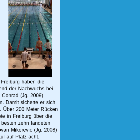
 Freiburg haben die
rend der Nachwuchs bei
 Conrad (Jg. 2009)
 Damit sicherte er sich
e. Über 200 Meter Rücken
te in Freiburg über die
 besten zehn landeten
van Mikerevic (Jg. 2008)
l auf Platz acht.