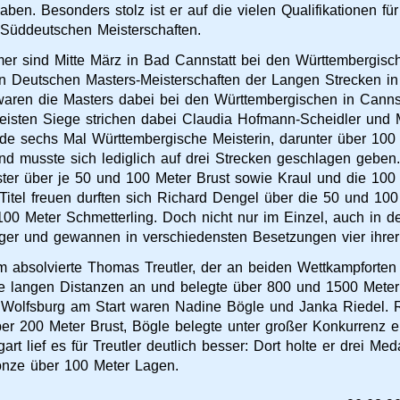
aben. Besonders stolz ist er auf die vielen Qualifikationen 
Süddeutschen Meisterschaften.
r sind Mitte März in Bad Cannstatt bei den Württembergisc
n Deutschen Masters-Meisterschaften der Langen Strecken in 
waren die Masters dabei bei den Württembergischen in Canns
eisten Siege strichen dabei Claudia Hofmann-Scheidler und 
e sechs Mal Württembergische Meisterin, darunter über 100 
d musste sich lediglich auf drei Strecken geschlagen geben
ter über je 50 und 100 Meter Brust sowie Kraul und die 10
Titel freuen durften sich Richard Dengel über die 50 und 1
00 Meter Schmetterling. Doch nicht nur im Einzel, auch in d
er und gewannen in verschiedensten Besetzungen vier ihrer fü
absolvierte Thomas Treutler, der an beiden Wettkampforten 
ie langen Distanzen an und belegte über 800 und 1500 Meter
n Wolfsburg am Start waren Nadine Bögle und Janka Riedel. R
er 200 Meter Brust, Bögle belegte unter großer Konkurrenz e
t lief es für Treutler deutlich besser: Dort holte er drei Me
onze über 100 Meter Lagen.