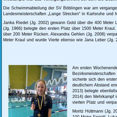
Die Schwimmabteilung der SV Böblingen war am vergang
Landesmeisterschaften „Lange Strecken“ in Karlsruhe und ha
Janka Riedel (Jg. 2002) gewann Gold über die 400 Meter 
(Jg. 1966) belegte den ersten Platz über 1500 Meter Kraul.
über 200 Meter Rücken. Alexandra Gehlen (Jg. 2008) verp
Meter Kraul und wurde Vierte ebenso wie Jana Leber (Jg. 
Am ersten Wochenende
Bezirksmeisterschaften
sicherte sich den erste
deutlichem Abstand err
2013) belegte ebenfall
2014) den Mehrkampf in
vierten Platz und verp
Moritz Hüttmann (Jg. 2
100 Meter Freistil. Lu