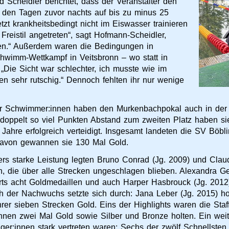
Scheidler berichtet, dass der Veranstalter den
n den Tagen zuvor nachts auf bis zu minus 25
zt krankheitsbedingt nicht im Eiswasser trainieren
reistil angetreten“, sagt Hofmann-Scheidler,
en.“ Außerdem waren die Bedingungen in
chwimm-Wettkampf in Veitsbronn – wo statt in
ie Sicht war schlechter, ich musste wie im
 sehr rutschig.“ Dennoch fehlten ihr nur wenige
er Schwimmer:innen haben den Murkenbachpokal auch in der
 doppelt so viel Punkten Abstand zum zweiten Platz haben sie
Jahre erfolgreich verteidigt. Insgesamt landeten die SV Böb
davon gewannen sie 130 Mal Gold.
rs starke Leistung legten Bruno Conrad (Jg. 2009) und Clau
in, die über alle Strecken ungeschlagen blieben. Alexandra 
rts acht Goldmedaillen und auch Harper Hasbrouck (Jg. 2012
 der Nachwuchs setzte sich durch: Jana Leber (Jg. 2015) hol
rer sieben Strecken Gold. Eins der Highlights waren die Staf
nen zwei Mal Gold sowie Silber und Bronze holten. Ein weit
er:innen stark vertreten waren: Sechs der zwölf Schnellste