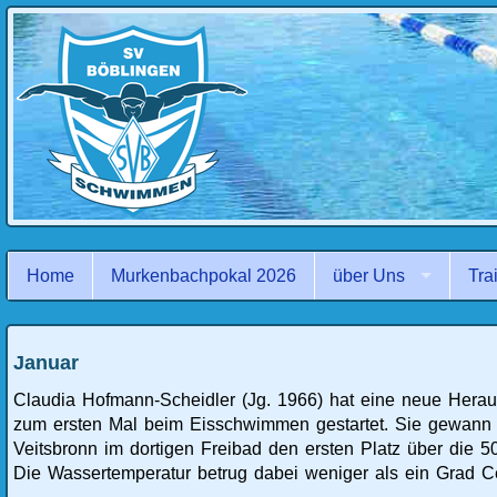
Navigation
überspringen
Home
Murkenbachpokal 2026
über Uns
Tra
Januar
Claudia Hofmann-Scheidler (Jg. 1966) hat eine neue Herau
zum ersten Mal beim Eisschwimmen gestartet. Sie gewann 
Veitsbronn im dortigen Freibad den ersten Platz über die 50
Die Wassertemperatur betrug dabei weniger als ein Grad Ce