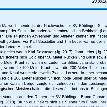
20.03.2
en Maiwochenende ist der Nachwuchs der SV Böblingen Sch
kampf der Saison im baden-württembergischen Berkheim (Lan
en. Die 14 jungen Athletinnen und Athleten kehrten mit insg
wölf goldene. Für Karl Saxstetter und Tim Leber war es der e
er freiem Himmel.
folgreich waren Karl Saxstetter (Jg. 2017), Jana Leber (Jg. 
Karl sicherte sich Gold über 50 Meter Rücken und Brust sow
50 Meter Kraul schwamm er zudem zu Silber. Jana stand ebe
 gewann die 100 Meter Kraul sowie die 200 Meter Rücken un
g und Kraul wurde sie jeweils Zweite, Letztere in einer beson
hied die 100 Meter Rücken für sich, holte Silber über 50 Mete
iner Karsten Berger zeigte sich zufrieden mit den Leistungen
gischen Meisterschaften, die diesen Juli bei uns in Böblingen 
rt starteten aus den Reihen der SV Böblingen Bruno Conrad
. 2010). Bruno qualifizierte sich als Siebter fürs Finale über