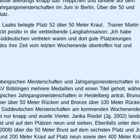
asste allerdings knapp das Treppchen und landete auf dem
 Jahrgangsmeisterschaften im Juni in Berlin. Über die 50 und
atz.
 Laabs belegte Platz 52 über 50 Meter Kraul. Trainer Martin
ckt positiv in die verbleibende Langbahnsaison: „Ich habe
Süddeutschen vertreten waren und dort gute Platzierungen
dra ihre Zeit vom letzten Wochenende übertroffen hat und
ergischen Meisterschaften und Jahrgangsmeisterschaften in
V Böblingen mehrere Medaillen und einen Titel geholt, wäh
schen Jahrgangsmeisterschaften in Heidelberg antrat. Bruno
ber über 50 Meter Rücken und Bronze über 100 Meter Rücken.
 die Süddeutschen Meisterschaften am kommenden Wochenend
t nur knapp und wurde Vierter. Janka Riedel (Jg. 2002) lande
t und auf den Plätzen neun und sieben. Ebenfalls unter den
2008) über die 50 Meter Brust auf dem sechsten Platz und Jo
und 200 Meter Kraul auf Platz neun sowie den 400 Meter Krau