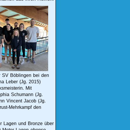
 SV Böblingen bei den
na Leber (Jg. 2015)
smeisterin. Mit
Sophia Schumann (Jg.
nn Vincent Jacob (Jg.
Brust-Mehrkampf den
er Lagen und Bronze über
00 Meter Lagen ebenso