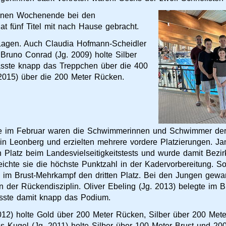
enen Wochenende bei den
t fünf Titel mit nach Hause gebracht.
Lagen. Auch Claudia Hofmann-Scheidler
 Bruno Conrad (Jg. 2009) holte Silber
asste knapp das Treppchen über die 400
2015) über die 200 Meter Rücken.
 im Februar waren die Schwimmerinnen und Schwimmer der
 in Leonberg und erzielten mehrere vordere Platzierungen. Ja
n Platz beim Landesvielseitigkeitstests und wurde damit Bezirk
eichte sie die höchste Punktzahl in der Kadervorbereitung. 
s im Brust-Mehrkampf den dritten Platz. Bei den Jungen gewa
 der Rückendisziplin. Oliver Ebeling (Jg. 2013) belegte im 
asste damit knapp das Podium.
012) holte Gold über 200 Meter Rücken, Silber über 200 Met
kas Kugel (Jg. 2011) holte Silber über 100 Meter Brust und 2