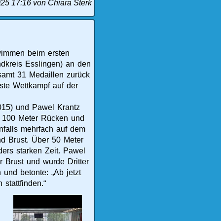
025 17:16
von Chiara Sterk
wimmen beim ersten
dkreis Esslingen) an den
esamt 31 Medaillen zurück
rste Wettkampf auf der
2015) und Pawel Krantz
ie 100 Meter Rücken und
nfalls mehrfach auf dem
d Brust. Über 50 Meter
ders starken Zeit. Pawel
r Brust und wurde Dritter
 und betonte: „Ab jetzt
stattfinden.“