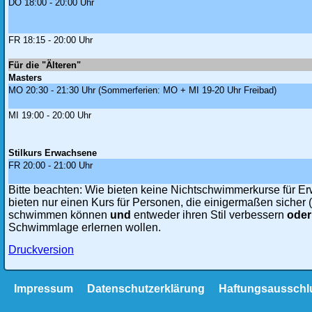
DO 18:00 - 20:00 Uhr
FR 18:15 - 20:00 Uhr
Für die "Älteren"
Masters
MO 20:30 - 21:30 Uhr (Sommerferien: MO + MI 19-20 Uhr Freibad)
MI 19:00 - 20:00 Uhr
Stilkurs Erwachsene
FR 20:00 - 21:00 Uhr
Bitte beachten: Wie bieten keine Nichtschwimmerkurse für E
bieten nur einen Kurs für Personen, die einigermaßen sicher 
schwimmen können
und
entweder ihren Stil verbessern
ode
Schwimmlage erlernen wollen.
Druckversion
Navigation
Impressum
Datenschutzerklärung
Haftungsausschl
überspringen