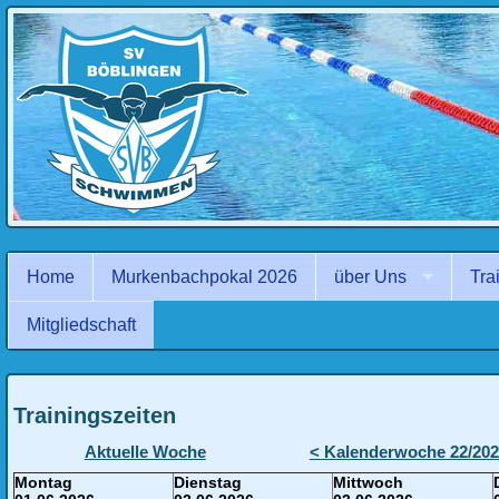
Navigation
überspringen
Home
Murkenbachpokal 2026
über Uns
Tra
Mitgliedschaft
Trainingszeiten
Aktuelle Woche
< Kalenderwoche 22/20
Montag
Dienstag
Mittwoch